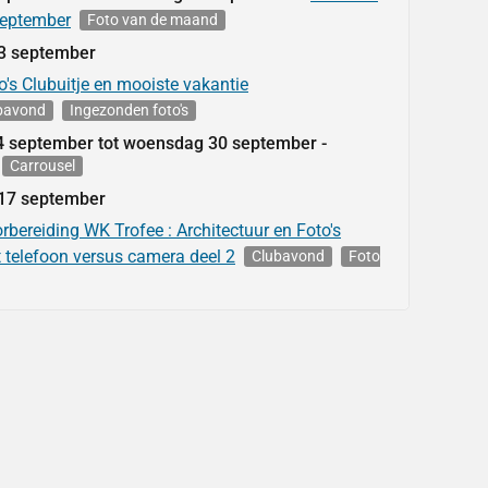
eptember
Foto van de maand
3
september
o's Clubuitje en mooiste vakantie
bavond
Ingezonden foto's
4
september
tot
woensdag
30
september
Carrousel
17
september
rbereiding WK Trofee : Architectuur en Foto's
telefoon versus camera deel 2
Clubavond
Foto