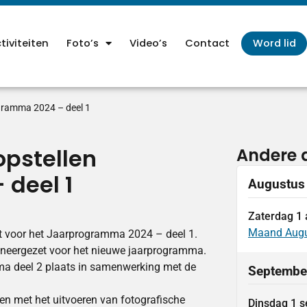
tiviteiten
Foto’s
Video’s
Contact
Word lid
ogramma 2024 – deel 1
opstellen
Andere a
deel 1
Augustus
Zaterdag
1
Maand Aug
et voor het Jaarprogramma 2024 – deel 1.
 neergezet voor het nieuwe jaarprogramma.
mma deel 2 plaats in samenwerking met de
Septembe
en met het uitvoeren van fotografische
Dinsdag
1
s