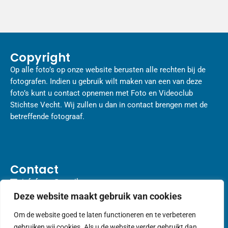
Copyright
Op alle foto’s op onze website berusten alle rechten bij de
fotografen. Indien u gebruik wilt maken van een van deze
foto’s kunt u contact opnemen met Foto en Videoclub
Stichtse Vecht. Wij zullen u dan in contact brengen met de
betreffende fotograaf.
Contact
infofvcsv@gmail.com
Spinnerie 15, 3632 ET Loenen aan de Vecht
Deze website maakt gebruik van cookies
Om de website goed te laten functioneren en te verbeteren
gebruiken wij cookies. Als u de website verder gebruikt dan