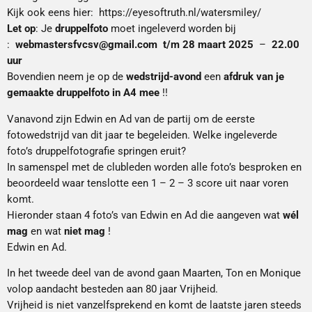
Kijk ook eens hier: https://eyesoftruth.nl/watersmiley/
Let op
: Je
druppelfoto
moet ingeleverd worden bij
:
webmastersfvcsv@gmail.com
t/m
28 maart 2025
–
22.00
uur
Bovendien neem je op de
wedstrijd-avond
een
afdruk van je
gemaakte druppelfoto in
A4
mee
!!
Vanavond zijn Edwin en Ad van de partij om de eerste
fotowedstrijd van dit jaar te begeleiden. Welke ingeleverde
foto’s druppelfotografie springen eruit?
In samenspel met de clubleden worden alle foto’s besproken en
beoordeeld waar tenslotte een 1 – 2 – 3 score uit naar voren
komt.
Hieronder staan 4 foto’s van Edwin en Ad die aangeven wat
wél
mag
en wat
niet mag
!
Edwin en Ad.
In het tweede deel van de avond gaan Maarten, Ton en Monique
volop aandacht besteden aan 80 jaar Vrijheid.
Vrijheid is niet vanzelfsprekend en komt de laatste jaren steeds