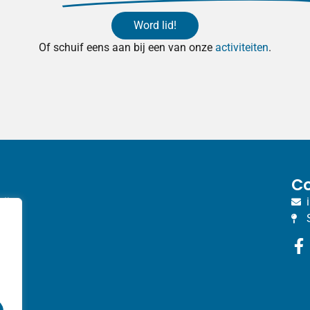
Word lid!
Of schuif eens aan bij een van onze
activiteiten
.
Co
bij
van
t