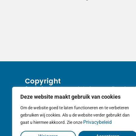
Copyright
Op alle foto’s op onze website berusten alle rechten 
de fotografen. Indien u gebruik wilt maken van een 
Deze website maakt gebruik van cookies
deze foto’s kunt u contact opnemen met Foto en
Om de website goed te laten functioneren en te verbeteren
Videoclub Stichtse Vecht. Wij zullen u dan in contac
gebruiken wij cookies. Als u de website verder gebruikt dan
brengen met de betreffende fotograaf.
Privacybeleid
gaat u hiermee akkoord. Zie onze